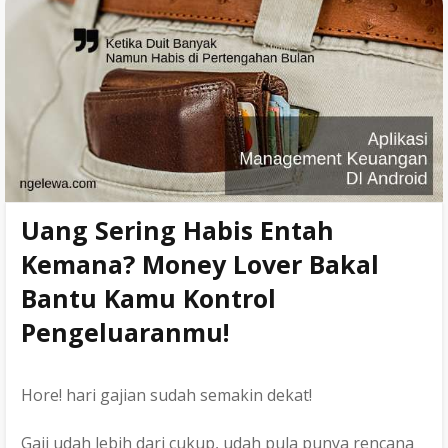
o
r
r
Penolakan
k
a
Kontak
m
Persyaratan Layanan
Kebijakan Privasi
Uang Sering Habis Entah
Sitemap
Kemana? Money Lover Bakal
Bantu Kamu Kontrol
Pengeluaranmu!
Hore! hari gajian sudah semakin dekat!
Gaji udah lebih dari cukup, udah pula punya rencana