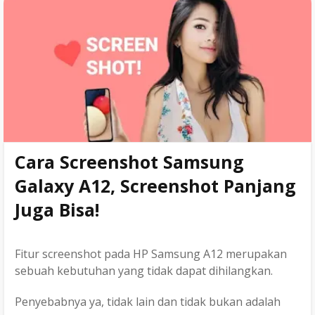
o
r
r
Penolakan
k
a
Kontak
m
Persyaratan Layanan
Kebijakan Privasi
Cara Screenshot Samsung
Sitemap
Galaxy A12, Screenshot Panjang
Juga Bisa!
Fitur screenshot pada HP Samsung A12 merupakan
sebuah kebutuhan yang tidak dapat dihilangkan.
Penyebabnya ya, tidak lain dan tidak bukan adalah