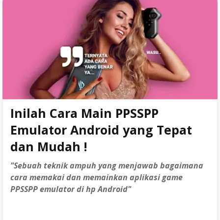
o
r
r
Penolakan
k
a
Kontak
m
Persyaratan Layanan
Kebijakan Privasi
Inilah Cara Main PPSSPP
Sitemap
Emulator Android yang Tepat
dan Mudah !
"Sebuah teknik ampuh yang menjawab bagaimana
cara memakai dan memainkan aplikasi game
PPSSPP emulator di hp Android"