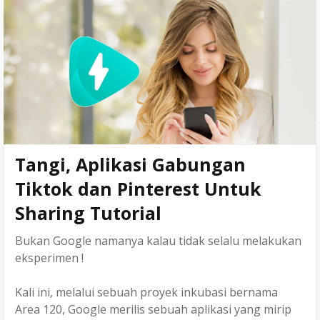
o
r
r
Penolakan
k
a
Kontak
m
Persyaratan Layanan
Kebijakan Privasi
Tangi, Aplikasi Gabungan
Sitemap
Tiktok dan Pinterest Untuk
Sharing Tutorial
Bukan Google namanya kalau tidak selalu melakukan
eksperimen !
Kali ini, melalui sebuah proyek inkubasi bernama
Area 120, Google merilis sebuah aplikasi yang mirip